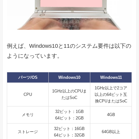
例えば、Windows10と11のシステム要件は以下の
ようになっています。
パーツ/OS
Windows10
Windows11
1GHz以上で2コア
1GHz以上のCPUま
CPU
以上の64ビット互
たはSoC
換CPUまたはSoC
32ビット：1GB
メモリ
4GB
64ビット：2GB
32ビット：16GB
ストレージ
64GB以上
64ビット：32GB