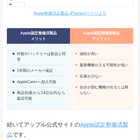
Apple整備済み製品 iPhoneのページより
Apple認定整備済製品
Apple認定整備済製品
メリット
デメリット
外観やバッテリーは新品と同
値段が高い
等
最新機種が入る可能性が低い
1年間のメーカー保証
在庫が少ない
AppleCare+へ加入可能
自分が望む機種が出るとは限
商品到着から14日以内なら
らない
返品可能
続いてアップル公式サイトの
Apple認定整備済製
品
です。