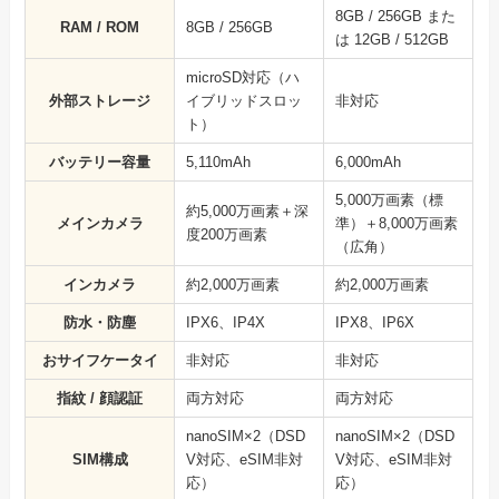
8GB / 256GB また
RAM / ROM
8GB / 256GB
は 12GB / 512GB
microSD対応（ハ
外部ストレージ
イブリッドスロッ
非対応
ト）
バッテリー容量
5,110mAh
6,000mAh
5,000万画素（標
約5,000万画素＋深
メインカメラ
準）＋8,000万画素
度200万画素
（広角）
インカメラ
約2,000万画素
約2,000万画素
防水・防塵
IPX6、IP4X
IPX8、IP6X
おサイフケータイ
非対応
非対応
指紋 / 顔認証
両方対応
両方対応
nanoSIM×2（DSD
nanoSIM×2（DSD
SIM構成
V対応、eSIM非対
V対応、eSIM非対
応）
応）