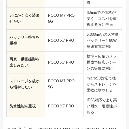
適
IIJmioでの価格が
とにかく安く済ま
POCO M7 PRO
安く、コスパを重
せたい
5G
視する方に最適
6,000mAhの大容量
バッテリー持ちを
POCO X7 PRO
バッテリーと90W
重視
急速充電に対応
標準＋広角カメラ
写真・動画撮影を
POCO X7 PRO
構成で幅広いシー
楽しみたい
ンの撮影に対応
microSD対応で後
ストレージを後か
POCO M7 PRO
からストレージを
ら増やしたい
5G
柔軟に増やせる
IP68対応でより高
防水性能を重視
POCO X7 PRO
い耐水・耐塵性が
ある