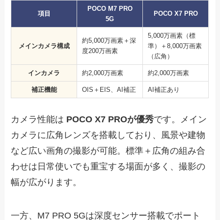
POCO M7 PRO
項目
POCO X7 PRO
5G
5,000万画素（標
約5,000万画素＋深
メインカメラ構成
準）＋8,000万画素
度200万画素
（広角）
インカメラ
約2,000万画素
約2,000万画素
補正機能
OIS＋EIS、AI補正
AI補正あり
カメラ性能は
POCO X7 PROが優秀
です。メイン
カメラに広角レンズを搭載しており、風景や建物
など広い画角の撮影が可能。標準＋広角の組み合
わせは日常使いでも重宝する場面が多く、撮影の
幅が広がります。
一方、M7 PRO 5Gは深度センサー搭載でポート