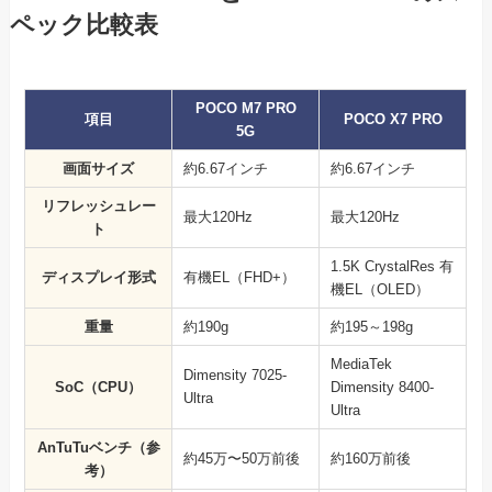
ペック比較表
POCO M7 PRO
項目
POCO X7 PRO
5G
画面サイズ
約6.67インチ
約6.67インチ
リフレッシュレー
最大120Hz
最大120Hz
ト
1.5K CrystalRes 有
ディスプレイ形式
有機EL（FHD+）
機EL（OLED）
重量
約190g
約195～198g
MediaTek
Dimensity 7025-
SoC（CPU）
Dimensity 8400-
Ultra
Ultra
AnTuTuベンチ（参
約45万〜50万前後
約160万前後
考）