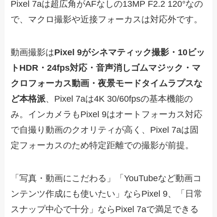
Pixel 7aは超広角がAFなしの13MP F2.2 120°なの
で、マクロ撮影や近接フォーカスは対応外です。
動画撮影は
Pixel 9がシネマティック撮影・10ビッ
トHDR・24fps対応・音声消しゴムマジック・マ
クロフォーカス動画・夜景モードタイムラプスな
ど本格派
、Pixel 7aは4K 30/60fpsの基本機能の
み。インカメラもPixel 9はオートフォーカス対応
で自撮り動画のクオリティが高く、Pixel 7aは固
定フォーカスのため特定距離での撮影が前提。
「写真・動画にこだわる」「YouTubeなど動画コ
ンテンツ作成にも使いたい」ならPixel 9、「日常
スナップ中心で十分」ならPixel 7aで満足できる