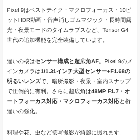
Pixel 9はベストテイク・マクロフォーカス・10ビ
ットHDR動画・音声消しゴムマジック・長時間露
光・夜景モードのタイムラプスなど、Tensor G4
世代の追加機能を完全装備しています。
違いの核は
センサー構成と超広角AF
。Pixel 9のメ
インカメラは
1/1.31インチ大型センサー+F1.68の
明るいレンズ
で、暗所撮影・夜景・室内スナップ
で圧倒的に有利。さらに超広角は
48MP F1.7・オ
ートフォーカス対応・マクロフォーカス対応
と桁
違いの強化。
料理や花、虫など接写撮影が綺麗に撮れます。