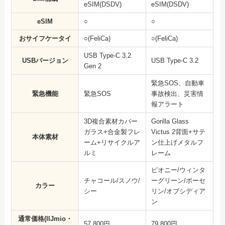
eSIM(DSDV)
eSIM(DSDV)
eSIM
○
○
おサイフケータイ
○(FeliCa)
○(FeliCa)
USB Type-C 3.2
USBバージョン
USB Type-C 3.2
Gen 2
緊急SOS、自動車
緊急機能
緊急SOS
事故検出、災害情
報アラート
3D複合素材カバー
Gorilla Glass
ガラス+合金製フレ
Victus 2背面+サテ
本体素材
ーム+リサイクルア
ン仕上げメタルフ
ルミ
レーム
ピオニー/ウィンタ
チャコール/スノウ/
ーグリーン/ポーセ
カラー
シー
リン/オブシディア
ン
通常価格(IIJmio・
57,800円
79,800円