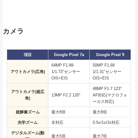
カメラ
項目
Google Pixel 7a
Google Pixel 9
64MP F1.89
50MP F1.68
アウトカメラ(広角)
1/1.73″センサー
1/1.31″センサー
OIS+EIS
OIS+EIS
48MP F1.7 123°
アウトカメラ(超広
13MP F2.2 120°
AF対応(マクロフォ
角)
ーカス対応)
超解像ズーム
最大8倍
最大8倍
光学ズーム
非対応
0.5x/1x/2x対応
デジタルズーム(動
最大5倍
最大7倍