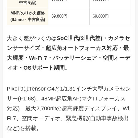
中古良品)
MNP/のりかえ価格
39,800円
69,800円
(IIJmio・中古良品)
大きく差がつくのは
SoC世代(2世代差)・カメラセ
ンサーサイズ・超広角オートフォーカス対応・最
大輝度・Wi-Fi 7・バッテリーシェア・空間オーデ
ィオ・OSサポート期間
。
Pixel 9はTensor G4と1/1.31インチ大型カメラセン
サー(F1.68)、48MP超広角AF(マクロフォーカス
対応)、最大2,700nitの超高輝度ディスプレイ、Wi-
Fi 7、空間オーディオ、緊急機能(自動車事故検出
など)を搭載。