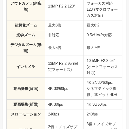
アウトカメラ(超広
フォーカス対応
13MP F2.2 120°
角)
123°(マクロフォー
カス対応)
超解像ズーム
最大8倍
最大8倍
光学ズーム
非対応
0.5x/1x/2x対応
デジタルズーム(動
最大5倍
最大7倍
画)
10.5MP F2.2 95°
13MP F2.2 95°(固
インカメラ
(オートフォーカス
定フォーカス)
対応)
4K 24/30/60fps、
動画撮影(背面)
4K 30/60fps
シネマティック撮
影、10ビットHDR
動画撮影(前面)
4K 30fps
4K 30/60fps
スローモーション
240fps
240fps
3個 + ノイズサプ
2個 + ノイズサプ