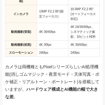
画)
10.5MP F2.2 95°
13MP F2.2 95°(固
インカメラ
(オートフォーカス
定フォーカス)
対応)
4K 24/30/60fps、
動画撮影(背面)
4K 30/60fps
シネマティック撮
影、10ビットHDR
動画撮影(前面)
4K 30fps
4K 30/60fps
スローモーション
240fps
240fps
カメラは両機種ともPixelシリーズらしいAI処理機
能(消しゴムマジック・夜景モード・天体写真・ボ
ケ補正・リアルトーン・ポートレート)を搭載して
いますが、
ハードウェア構成とAI機能の幅で大き
な差
。