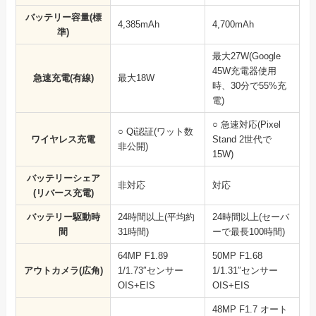
バッテリー容量(標
4,385mAh
4,700mAh
準)
最大27W(Google
45W充電器使用
急速充電(有線)
最大18W
時、30分で55%充
電)
○ 急速対応(Pixel
○ Qi認証(ワット数
ワイヤレス充電
Stand 2世代で
非公開)
15W)
バッテリーシェア
非対応
対応
(リバース充電)
バッテリー駆動時
24時間以上(平均約
24時間以上(セーバ
間
31時間)
ーで最長100時間)
64MP F1.89
50MP F1.68
アウトカメラ(広角)
1/1.73″センサー
1/1.31″センサー
OIS+EIS
OIS+EIS
48MP F1.7 オート