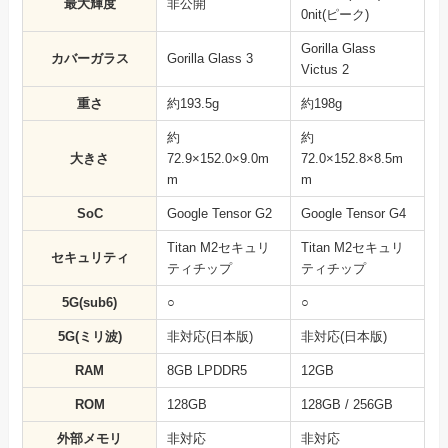
最大輝度
非公開
0nit(ピーク)
Gorilla Glass
カバーガラス
Gorilla Glass 3
Victus 2
重さ
約193.5g
約198g
約
約
大きさ
72.9×152.0×9.0m
72.0×152.8×8.5m
m
m
SoC
Google Tensor G2
Google Tensor G4
Titan M2セキュリ
Titan M2セキュリ
セキュリティ
ティチップ
ティチップ
5G(sub6)
○
○
5G(ミリ波)
非対応(日本版)
非対応(日本版)
RAM
8GB LPDDR5
12GB
ROM
128GB
128GB / 256GB
外部メモリ
非対応
非対応