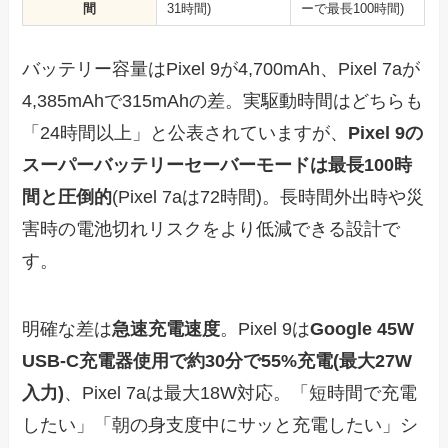
間
31時間)
ーで最長100時間)
バッテリー容量はPixel 9が4,700mAh、Pixel 7aが
4,385mAhで315mAhの差。実駆動時間はどちらも
「24時間以上」と公表されていますが、
Pixel 9の
スーパーバッテリーセーバーモードは最長100時
間と圧倒的
(Pixel 7aは72時間)。長時間外出時や災
害時の電池切れリスクをより低減できる設計で
す。
明確な差は
急速充電速度
。Pixel 9は
Google 45W
USB-C充電器使用で約30分で55%充電(最大27W
入力)
、Pixel 7aは最大18W対応。「短時間で充電
したい」「朝の身支度中にサッと充電したい」シ