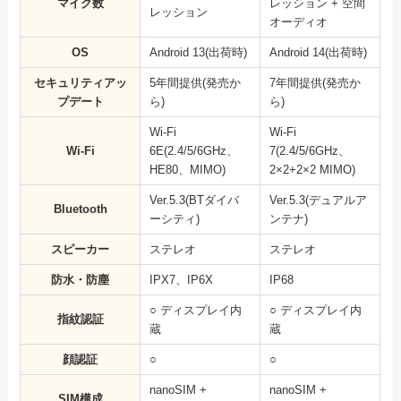
マイク数
レッション + 空間
レッション
オーディオ
OS
Android 13(出荷時)
Android 14(出荷時)
セキュリティアッ
5年間提供(発売か
7年間提供(発売か
プデート
ら)
ら)
Wi-Fi
Wi-Fi
Wi-Fi
6E(2.4/5/6GHz、
7(2.4/5/6GHz、
HE80、MIMO)
2×2+2×2 MIMO)
Ver.5.3(BTダイバ
Ver.5.3(デュアルア
Bluetooth
ーシティ)
ンテナ)
スピーカー
ステレオ
ステレオ
防水・防塵
IPX7、IP6X
IP68
○ ディスプレイ内
○ ディスプレイ内
指紋認証
蔵
蔵
顔認証
○
○
nanoSIM +
nanoSIM +
SIM構成