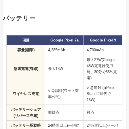
バッテリー
項目
Google Pixel 7a
Google Pixel 9
容量(標準)
4,385mAh
4,700mAh
最大27W(Google
45W充電器使用
急速充電(有線)
最大18W
時、30分で55%充
電)
○ 急速対応(Pixel
○ Qi認証(ワット数
ワイヤレス充電
Stand 2世代で
非公開)
15W)
バッテリーシェア
非対応
対応
(リバース充電)
バッテリー駆動時
24時間以上(平均約
24時間以上(セーバ