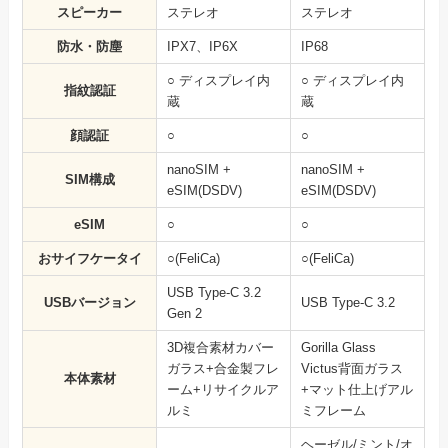
スピーカー
ステレオ
ステレオ
防水・防塵
IPX7、IP6X
IP68
○ ディスプレイ内
○ ディスプレイ内
指紋認証
蔵
蔵
顔認証
○
○
nanoSIM +
nanoSIM +
SIM構成
eSIM(DSDV)
eSIM(DSDV)
eSIM
○
○
おサイフケータイ
○(FeliCa)
○(FeliCa)
USB Type-C 3.2
USBバージョン
USB Type-C 3.2
Gen 2
3D複合素材カバー
Gorilla Glass
ガラス+合金製フレ
Victus背面ガラス
本体素材
ーム+リサイクルア
+マット仕上げアル
ルミ
ミフレーム
ヘーゼル/ミント/オ