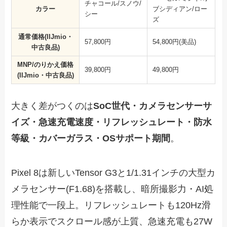
チャコール/スノウ/
カラー
ブシディアン/ロー
シー
ズ
通常価格(IIJmio・
57,800円
54,800円(美品)
中古良品)
MNP/のりかえ価格
39,800円
49,800円
(IIJmio・中古良品)
大きく差がつくのは
SoC世代・カメラセンサーサ
イズ・急速充電速度・リフレッシュレート・防水
等級・カバーガラス・OSサポート期間
。
Pixel 8は新しいTensor G3と1/1.31インチの大型カ
メラセンサー(F1.68)を搭載し、暗所撮影力・AI処
理性能で一段上。リフレッシュレートも120Hz滑
らか表示でスクロール感が上質、急速充電も27W