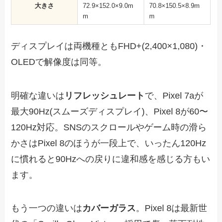
大きさ
72.9×152.0×9.0m
70.8×150.5×8.9m
m
m
ディスプレイは両機種ともFHD+(2,400×1,080)・
OLEDで解像度は同等。
明確な違いは
リフレッシュレート
で、Pixel 7aが
最大90Hz(スムーズディスプレイ)、Pixel 8が60〜
120Hz対応。SNSのスクロールやゲーム時の滑ら
かさはPixel 8のほうが一段上で、いったん120Hz
に慣れると90Hzへの戻りに違和感を感じる方もい
ます。
もう一つの違いは
カバーガラス
。Pixel 8は最新世