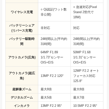
○ 急速対応(Pixel
○ Qi認証(ワット数
ワイヤレス充電
Stand 2世代で
非公開)
18W)
バッテリーシェア
非対応
対応
(リバース充電)
バッテリー駆動時
24時間以上(平均約
24時間以上(平均約
間
31時間)
31時間)
64MP F1.89
50MP F1.68
アウトカメラ(広角)
1/1.73″センサー
1/1.31″センサー
OIS+EIS
OIS+EIS
12MP F2.2 オート
アウトカメラ(超広
13MP F2.2 120°
フォーカス対応
角)
125.8°
超解像ズーム
最大8倍
最大8倍
デジタルズーム
最大5倍
最大7倍
インカメラ
13MP F2.2 95°
10.5MP F2.2 95°