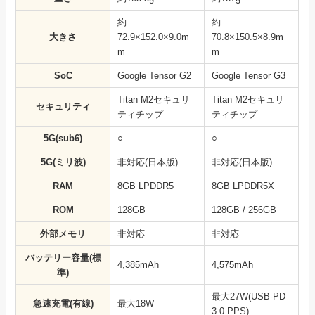
約
約
大きさ
72.9×152.0×9.0m
70.8×150.5×8.9m
m
m
SoC
Google Tensor G2
Google Tensor G3
Titan M2セキュリ
Titan M2セキュリ
セキュリティ
ティチップ
ティチップ
5G(sub6)
○
○
5G(ミリ波)
非対応(日本版)
非対応(日本版)
RAM
8GB LPDDR5
8GB LPDDR5X
ROM
128GB
128GB / 256GB
外部メモリ
非対応
非対応
バッテリー容量(標
4,385mAh
4,575mAh
準)
最大27W(USB-PD
急速充電(有線)
最大18W
3.0 PPS)