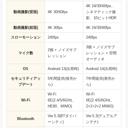
4K 24/30/60fps、
動画撮影(背面)
4K 30/60fps
シネマティック撮
影、10ビットHDR
動画撮影(前面)
4K 30fps
4K 24/30/60fps
スローモーション
240fps
240fps
3個 + ノイズサプ
2個 + ノイズサプ
マイク数
レッション + 空間
レッション
オーディオ
OS
Android 13(出荷時)
Android 14(出荷時)
セキュリティアッ
5年間提供(発売か
7年間提供(発売か
プデート
ら)
ら)
Wi-Fi
Wi-Fi
Wi-Fi
6E(2.4/5/6GHz、
6E(2.4/5/6GHz、
HE80、MIMO)
2×2+2×2 MIMO)
Ver.5.3(BTダイバ
Ver.5.3(デュアルア
Bluetooth
ーシティ)
ンテナ)