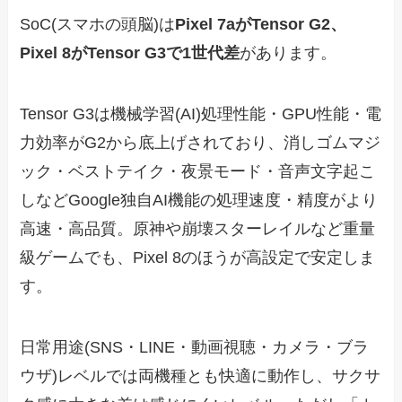
SoC(スマホの頭脳)は
Pixel 7aがTensor G2、
Pixel 8がTensor G3で1世代差
があります。
Tensor G3は機械学習(AI)処理性能・GPU性能・電
力効率がG2から底上げされており、消しゴムマジ
ック・ベストテイク・夜景モード・音声文字起こ
しなどGoogle独自AI機能の処理速度・精度がより
高速・高品質。原神や崩壊スターレイルなど重量
級ゲームでも、Pixel 8のほうが高設定で安定しま
す。
日常用途(SNS・LINE・動画視聴・カメラ・ブラ
ウザ)レベルでは両機種とも快適に動作し、サクサ