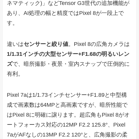
ネマティック)」などTensor G3世代の追加機能が
あり、AI処理の幅と精度ではPixel 8が一段上で
す。
違いは
センサーと絞り値
。Pixel 8の広角カメラは
1/1.31インチの大型センサー+F1.68の明るいレン
ズ
で、暗所撮影・夜景・室内スナップで圧倒的に
有利。
Pixel 7aは1/1.73インチセンサー+F1.89と中型構
成で画素数は64MPと高画素ですが、暗所性能で
はPixel 8に明確に譲ります。超広角もPixel 8がオ
ートフォーカス対応の12MP F2.2 125.8°、Pixel
7aがAFなしの13MP F2.2 120°と、広角撮影の柔