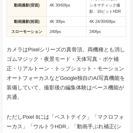
動画撮影(背面)
4K 30/60fps
シネマティック撮
影、10ビットHDR
動画撮影(前面)
4K 30fps
4K 24/30/60fps
スローモーション
240fps
240fps
カメラはPixelシリーズの真骨頂。両機種とも消し
ゴムマジック・夜景モード・天体写真・ボケ補
正・リアルトーン・トップショット・モーション
オートフォーカスなどGoogle独自のAI写真機能を
装備していて、撮影後の編集体験はベース機能が
共通。
ただしPixel 8には「ベストテイク」「マクロフォ
ーカス」「ウルトラHDR」「動画手ぶれ補正(シ