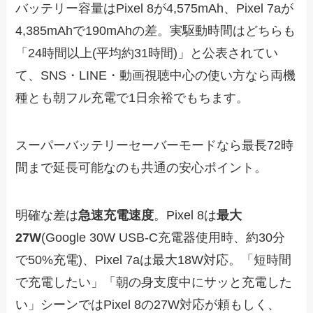
バッテリー容量はPixel 8が4,575mAh、Pixel 7aが
4,385mAhで190mAhの差。実駆動時間はどちらも
「24時間以上(平均約31時間)」と公表されてい
て、SNS・LINE・動画視聴中心の使い方なら両機
種とも朝フル充電で1日余裕でもちます。
スーパーバッテリーセーバーモードなら最長72時
間まで延長可能なのも共通の安心ポイント。
明確な差は
急速充電速度
。Pixel 8は
最大
27W
(Google 30W USB-C充電器使用時、約30分
で50%充電)、Pixel 7aは最大18W対応。「短時間
で充電したい」「朝の身支度中にサッと充電した
い」シーンではPixel 8の27W対応が頼もしく、