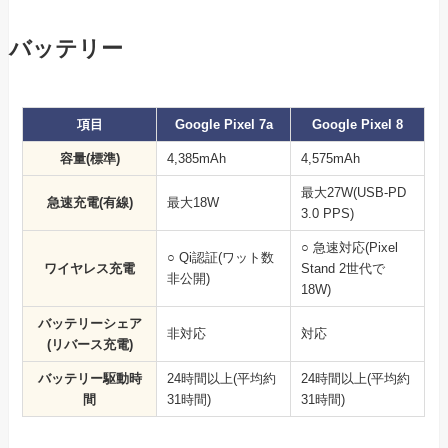
バッテリー
項目
Google Pixel 7a
Google Pixel 8
容量(標準)
4,385mAh
4,575mAh
最大27W(USB-PD
急速充電(有線)
最大18W
3.0 PPS)
○ 急速対応(Pixel
○ Qi認証(ワット数
ワイヤレス充電
Stand 2世代で
非公開)
18W)
バッテリーシェア
非対応
対応
(リバース充電)
バッテリー駆動時
24時間以上(平均約
24時間以上(平均約
間
31時間)
31時間)