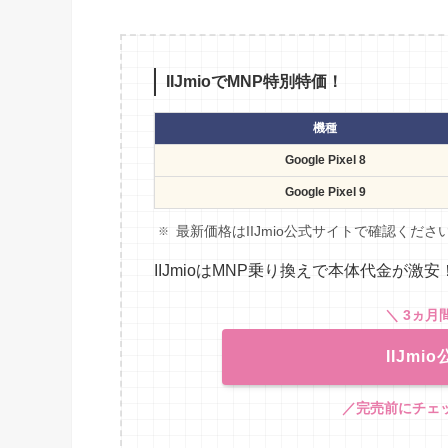
IIJmioでMNP特別特価！
機種
Google Pixel 8
Google Pixel 9
最新価格はIIJmio公式サイトで確認くださ
IIJmioはMNP乗り換えで本体代金が
＼ 3ヵ月
IIJm
／完売前にチェ