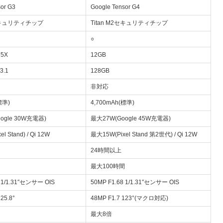
sor G3
Google Tensor G4
2セキュリティチップ
Titan M2セキュリティチップ
○
R5X
12GB
3.1
128GB
非対応
標準)
4,700mAh(標準)
ogle 30W充電器)
最大27W(Google 45W充電器)
l Stand) / Qi 12W
最大15W(Pixel Stand 第2世代) / Qi 12W
24時間以上
最大100時間
8 1/1.31″センサー OIS
50MP F1.68 1/1.31″センサー OIS
25.8°
48MP F1.7 123°(マクロ対応)
最大8倍