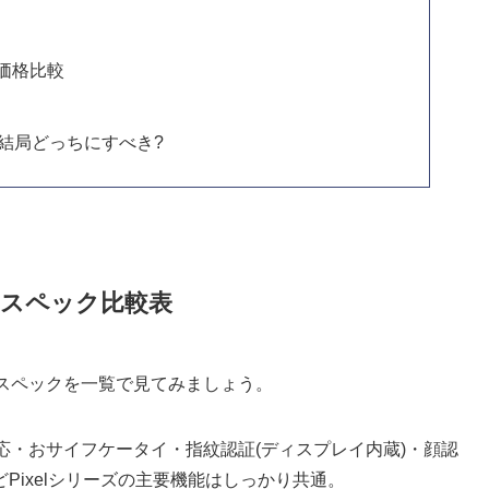
価格比較
xel 9、結局どっちにすべき?
el 9のスペック比較表
el 9の基本スペックを一覧で見てみましょう。
eSIM対応・おサイフケータイ・指紋認証(ディスプレイ内蔵)・顔認
Pixelシリーズの主要機能はしっかり共通。