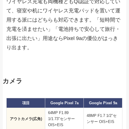
ワイヤレス充電も両機種ともQi認証で対応してい
て、寝室や机にワイヤレス充電パッドを置いて運
用する派にはどちらも対応できます。「短時間で
充電を済ませたい」「電池持ちで安心して旅行・
出張に出たい」用途ならPixel 9aの優位がはっき
り出ます。
カメラ
項目
Google Pixel 7a
Google Pixel 9a
64MP F1.89
48MP F1.7 1/2″セ
アウトカメラ(広角)
1/1.73″センサー
ンサー OIS+EIS
OIS+EIS