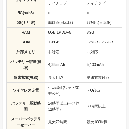
ティチップ
ティチップ
5G(sub6)
○
○
5G(ミリ波)
非対応(日本版)
非対応(日本版)
RAM
8GB LPDDR5
8GB
ROM
128GB
128GB / 256GB
外部メモリ
非対応
非対応
バッテリー容量(標
4,385mAh
5,100mAh
準)
急速充電(有線)
最大18W
急速充電対応
○ Qi認証(ワット数
ワイヤレス充電
○ Qi認証
非公開)
バッテリー駆動時
24時間以上(平均約
30時間以上
間
31時間)
スーパーバッテリ
最大72時間
最大100時間
ーセーバー