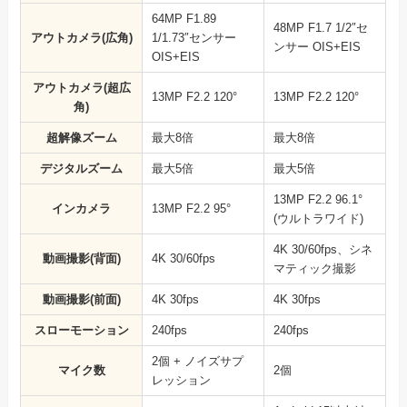
64MP F1.89
48MP F1.7 1/2″セ
アウトカメラ(広角)
1/1.73″センサー
ンサー OIS+EIS
OIS+EIS
アウトカメラ(超広
13MP F2.2 120°
13MP F2.2 120°
角)
超解像ズーム
最大8倍
最大8倍
デジタルズーム
最大5倍
最大5倍
13MP F2.2 96.1°
インカメラ
13MP F2.2 95°
(ウルトラワイド)
4K 30/60fps、シネ
動画撮影(背面)
4K 30/60fps
マティック撮影
動画撮影(前面)
4K 30fps
4K 30fps
スローモーション
240fps
240fps
2個 + ノイズサプ
マイク数
2個
レッション