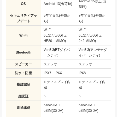
Android 15以上(出
OS
Android 13(出荷時)
荷時)
セキュリティアッ
5年間提供(発売か
7年間提供(発売か
プデート
ら)
ら)
Wi-Fi
Wi-Fi
Wi-Fi
6E(2.4/5/6GHz、
6E(2.4/5/6GHz、
HE80、MIMO)
2×2 MIMO)
Ver.5.3(BTダイバ
Ver.5.3(アンテナダ
Bluetooth
ーシティ)
イバーシティ)
スピーカー
ステレオ
ステレオ
防水・防塵
IPX7、IP6X
IP68
○ ディスプレイ内
○ ディスプレイ内
指紋認証
蔵
蔵
顔認証
○
○
nanoSIM +
nanoSIM +
SIM構成
eSIM(DSDV)
eSIM(DSDV)