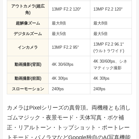
アウトカメラ(超広
13MP F2.2 120°
13MP F2.2 120°
角)
超解像ズーム
最大8倍
最大8倍
デジタルズーム
最大5倍
最大5倍
13MP F2.2 96.1°
インカメラ
13MP F2.2 95°
(ウルトラワイド)
4K 30/60fps、シネ
動画撮影(背面)
4K 30/60fps
マティック撮影
動画撮影(前面)
4K 30fps
4K 30fps
スローモーション
240fps
240fps
カメラはPixelシリーズの真骨頂。両機種とも消し
ゴムマジック・夜景モード・天体写真・ボケ補
正・リアルトーン・トップショット・ポートレー
トモード・パノラマなどGoogle独自のAI写真機能