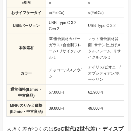
eSIM
○
○
おサイフケータイ
○(FeliCa)
○(FeliCa)
USB Type-C 3.2
USBバージョン
USB Type-C 3.2
Gen 2
3D複合素材カバー
マット複合素材背
ガラス+合金製フレ
面+サテン仕上げメ
本体素材
ーム+リサイクルア
タルフレーム+リサ
ルミ
イクルアルミ
アイリス/ピオニー/
チャコール/スノウ/
カラー
オブシディアン/ポ
シー
ーセリン
通常価格(IIJmio・
57,800円
62,980円
中古良品)
MNP/のりかえ価格
39,800円
49,800円
(IIJmio・中古良品)
大きく差がつくのは
SoC世代(2世代差)・ディスプ