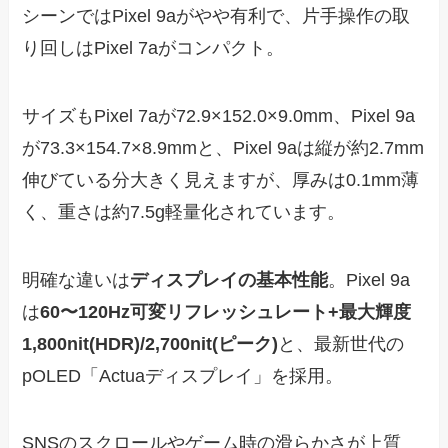
シーンではPixel 9aがやや有利で、片手操作の取
り回しはPixel 7aがコンパクト。
サイズもPixel 7aが72.9×152.0×9.0mm、Pixel 9a
が73.3×154.7×8.9mmと、Pixel 9aは縦が約2.7mm
伸びている分大きく見えますが、厚みは0.1mm薄
く、重さは約7.5g軽量化されています。
明確な違いは
ディスプレイの基本性能
。Pixel 9a
は
60〜120Hz可変リフレッシュレート+最大輝度
1,800nit(HDR)/2,700nit(ピーク)
と、最新世代の
pOLED「Actuaディスプレイ」を採用。
SNSのスクロールやゲーム時の滑らかさが上質