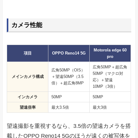
カメラ性能
Motorola edge 60
項目
OPPO Reno14 5G
pro
広角50MP＋超広角
広角50MP（OIS）
50MP（マクロ対
メインカメラ構成
＋望遠50MP（3.5
応）＋望遠
倍）＋超広角8MP
10MP（3倍）
インカメラ
50MP
50MP
望遠倍率
最大3.5倍
最大3倍
望遠撮影を重視するなら、3.5倍の望遠カメラを搭
載したOPPO Reno14 5Gのほうが遠くの被写体を