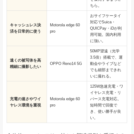
ちら。
おサイフケータイ
対応でSuica・
キャッシュレス決
Motorola edge 60
QUICPay・iDが利
済を日常的に使う
pro
用可能。国内利用
に強い。
50MP望遠（光学
3.5倍）搭載で、運
遠くの被写体を高
OPPO Reno14 5G
動会やライブなど
精細に撮影したい
でも細部まできれ
いに撮れる。
125W急速充電・ワ
イヤレス充電・リ
充電の速さやワイ
Motorola edge 60
バース充電対応。
ヤレス環境を重視
pro
短時間で回復で
き、使い勝手が良
い。