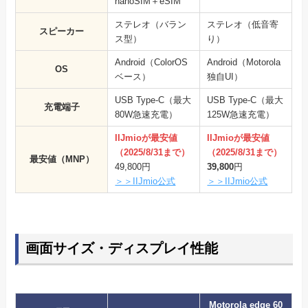
nanoSIM＋eSIM
ステレオ（バラン
ステレオ（低音寄
スピーカー
ス型）
り）
Android（ColorOS
Android（Motorola
OS
ベース）
独自UI）
USB Type-C（最大
USB Type-C（最大
充電端子
80W急速充電）
125W急速充電）
IIJmioが最安値
IIJmioが最安値
（2025/8/31まで）
（2025/8/31まで）
最安値（MNP）
49,800円
39,800
円
＞＞IIJmio公式
＞＞IIJmio公式
画面サイズ・ディスプレイ性能
Motorola edge 60