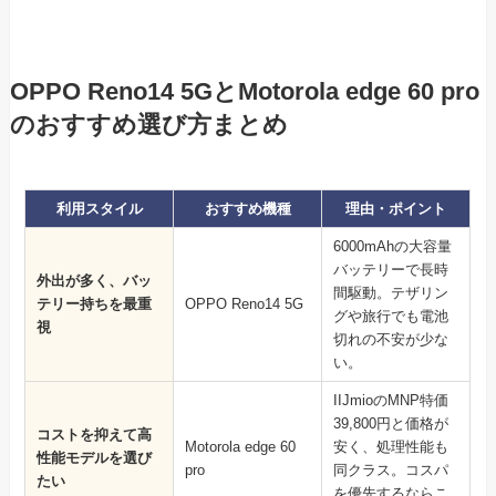
OPPO Reno14 5GとMotorola edge 60 pro
のおすすめ選び方まとめ
利用スタイル
おすすめ機種
理由・ポイント
6000mAhの大容量
バッテリーで長時
外出が多く、バッ
間駆動。テザリン
テリー持ちを最重
OPPO Reno14 5G
グや旅行でも電池
視
切れの不安が少な
い。
IIJmioのMNP特価
39,800円と価格が
コストを抑えて高
Motorola edge 60
安く、処理性能も
性能モデルを選び
pro
同クラス。コスパ
たい
を優先するならこ