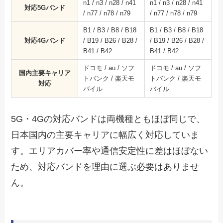
n1 / n3 / n28 / n41
n1 / n3 / n28 / n41
対応5Gバンド
/ n77 / n78 / n79
/ n77 / n78 / n79
B1 / B3 / B8 / B18
B1 / B3 / B8 / B18
対応4Gバンド
/ B19 / B26 / B28 /
/ B19 / B26 / B28 /
B41 / B42
B41 / B42
ドコモ / au / ソフ
ドコモ / au / ソフ
国内主要キャリア
トバンク / 楽天モ
トバンク / 楽天モ
対応
バイル
バイル
5G・4Gの対応バンドは両機種ともほぼ同じで、
日本国内の主要キャリアに幅広く対応していま
す。エリアカバー率や通信安定性に差はほぼない
ため、対応バンドを理由に選ぶ必要はありませ
ん。