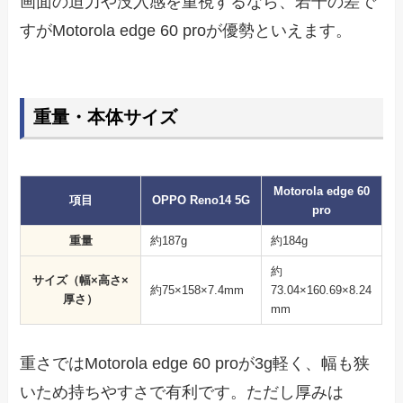
画面の迫力や没入感を重視するなら、若干の差で
すがMotorola edge 60 proが優勢といえます。
重量・本体サイズ
Motorola edge 60
項目
OPPO Reno14 5G
pro
重量
約187g
約184g
約
サイズ（幅×高さ×
約75×158×7.4mm
73.04×160.69×8.24
厚さ）
mm
重さではMotorola edge 60 proが3g軽く、幅も狭
いため持ちやすさで有利です。ただし厚みは