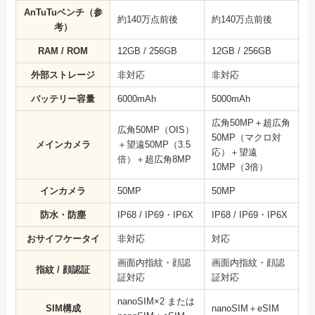
AnTuTuベンチ（参
約140万点前後
約140万点前後
考）
RAM / ROM
12GB / 256GB
12GB / 256GB
外部ストレージ
非対応
非対応
バッテリー容量
6000mAh
5000mAh
広角50MP＋超広角
広角50MP（OIS）
50MP（マクロ対
メインカメラ
＋望遠50MP（3.5
応）＋望遠
倍）＋超広角8MP
10MP（3倍）
インカメラ
50MP
50MP
防水・防塵
IP68 / IP69・IP6X
IP68 / IP69・IP6X
おサイフケータイ
非対応
対応
画面内指紋・顔認
画面内指紋・顔認
指紋 / 顔認証
証対応
証対応
nanoSIM×2 または
SIM構成
nanoSIM＋eSIM