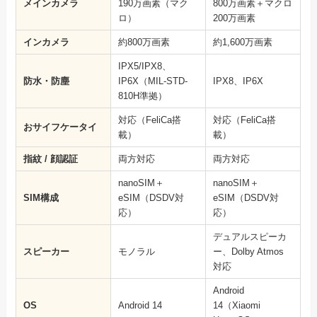
メインカメラ
190万画素（マク
800万画素＋マクロ
ロ）
200万画素
インカメラ
約800万画素
約1,600万画素
IPX5/IPX8、
防水・防塵
IP6X（MIL-STD-
IPX8、IP6X
810H準拠）
対応（FeliCa搭
対応（FeliCa搭
おサイフケータイ
載）
載）
指紋 / 顔認証
両方対応
両方対応
nanoSIM＋
nanoSIM＋
SIM構成
eSIM（DSDV対
eSIM（DSDV対
応）
応）
デュアルスピーカ
スピーカー
モノラル
ー、Dolby Atmos
対応
Android
OS
Android 14
14（Xiaomi