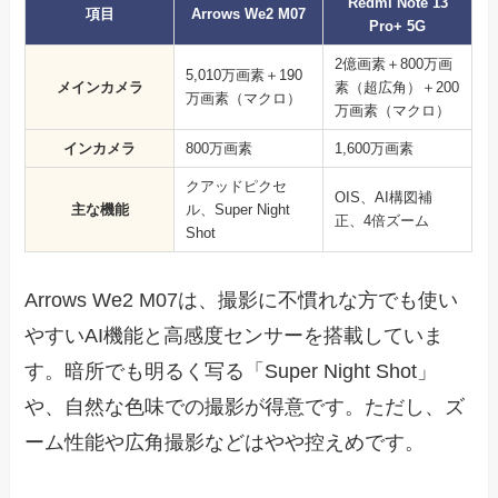
Redmi Note 13
項目
Arrows We2 M07
Pro+ 5G
2億画素＋800万画
5,010万画素＋190
メインカメラ
素（超広角）＋200
万画素（マクロ）
万画素（マクロ）
インカメラ
800万画素
1,600万画素
クアッドピクセ
OIS、AI構図補
主な機能
ル、Super Night
正、4倍ズーム
Shot
Arrows We2 M07は、撮影に不慣れな方でも使い
やすいAI機能と高感度センサーを搭載していま
す。暗所でも明るく写る「Super Night Shot」
や、自然な色味での撮影が得意です。ただし、ズ
ーム性能や広角撮影などはやや控えめです。