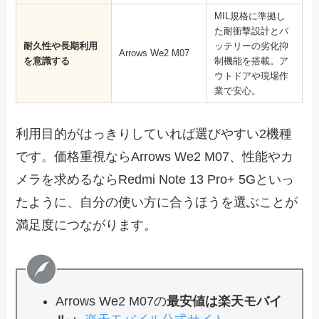
MIL規格に準拠し
た耐衝撃設計とバ
耐久性や長期利用
ッテリーの劣化抑
Arrows We2 M07
を意識する
制機能を搭載。ア
ウトドアや現場作
業で安心。
利用目的がはっきりしていれば選びやすい2機種
です。価格重視ならArrows We2 M07、性能やカ
メラを求めるならRedmi Note 13 Pro+ 5Gといっ
たように、自分の使い方に合うほうを選ぶことが
満足度につながります。
Arrows We2 M07の
最安値は楽天モバイ