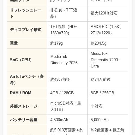
リフレッシュレー
非公表（TFT液
最大120Hz対応
ト
晶）
TFT液晶（HD+、
AMOLED（1.5K、
ディスプレイ形式
1560×720）
2712×1220）
重量
約179g
約204.5g
MediaTek
MediaTek
SoC（CPU）
Dimensity 7200-
Dimensity 7025
Ultra
AnTuTuベンチ（参
約49万前後
約74万前後
考）
RAM / ROM
4GB / 128GB
8GB / 256GB
microSD対応（最
外部ストレージ
非対応
大1TB）
バッテリー容量
4,500mAh
5,000mAh
約5,010万画素＋約
約2億画素＋超広角