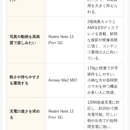
用を大きく抑えら
れる。
2億画素カメラと
AMOLEDディスプ
レイを搭載。鮮明
写真や動画を高画
Redmi Note 13
な撮影や映像視聴
質で楽しみたい
Pro+ 5G
に強く、コンテン
ツ重視の人に向い
ている。
179gと軽量で片手
操作もしやすい。
軽さや持ちやすさ
Arrows We2 M07
小柄な方や長時間
を重視する
スマホを持つ機会
が多い人に快適。
120W急速充電に対
応し、約20分で満
充電の速さを求め
Redmi Note 13
充電可能。忙しい
る
Pro+ 5G
朝や出先での短時
間充電に強い。