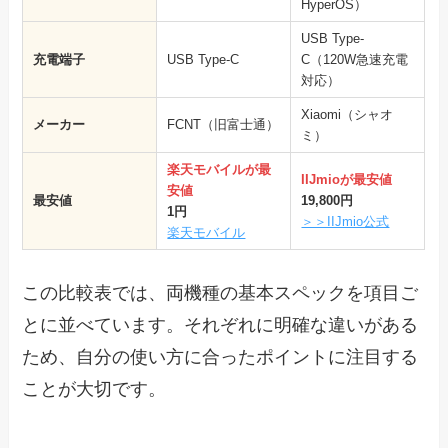
HyperOS）
USB Type-
充電端子
USB Type-C
C（120W急速充電
対応）
Xiaomi（シャオ
メーカー
FCNT（旧富士通）
ミ）
楽天モバイルが最
IIJmioが最安値
安値
最安値
19,800円
1円
＞＞IIJmio公式
楽天モバイル
この比較表では、両機種の基本スペックを項目ご
とに並べています。それぞれに明確な違いがある
ため、自分の使い方に合ったポイントに注目する
ことが大切です。