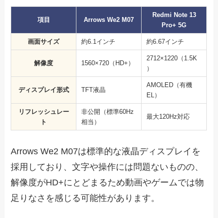
Redmi Note 13
項目
Arrows We2 M07
Pro+ 5G
画面サイズ
約6.1インチ
約6.67インチ
2712×1220（1.5K
解像度
1560×720（HD+）
）
AMOLED（有機
ディスプレイ形式
TFT液晶
EL）
リフレッシュレー
非公開（標準60Hz
最大120Hz対応
ト
相当）
Arrows We2 M07は標準的な液晶ディスプレイを
採用しており、文字や操作には問題ないものの、
解像度がHD+にとどまるため動画やゲームでは物
足りなさを感じる可能性があります。