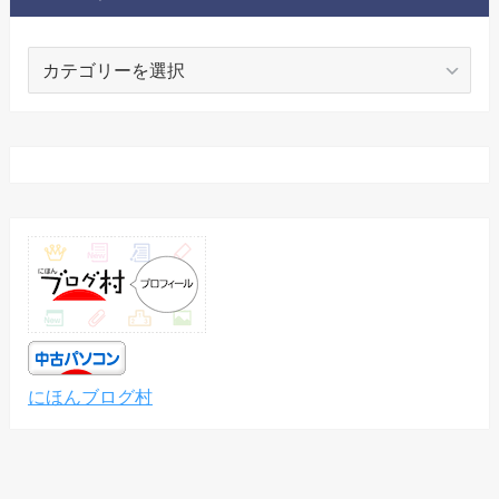
カ
テ
ゴ
リ
ー
にほんブログ村