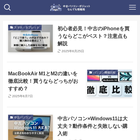
初心者必見！中古のiPhoneを買
スマホ・タブレット
うならどこがベスト？注意点も
解説
2025年6月25日
MacBookAir M1とM2の違いを
パソコン機種比較
徹底比較！買うならどっちがお
すすめ？
2025年6月7日
中古パソコン×Windows11は大
中古パソコン
丈夫？動作条件と失敗しない購
入術